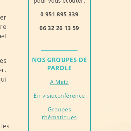
pour vous écouter.
0 951 895 339
uer
tre
06 32 26 13 59
bel
NOS GROUPES DE
es
PAROLE
er.
qui
A Metz
En visioconférence
Groupes
thématiques
les