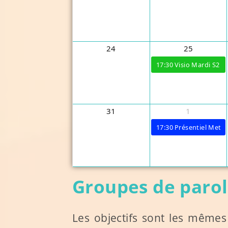
24
25
17:30
Visio Mardi S2
31
1
17:30
Présentiel Metz 
Groupes de parol
Les objectifs sont les mêmes