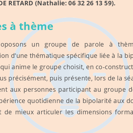
DE RETARD (Nathalie:
06 32 26 13
59
).
es à thème
proposons un groupe de parole à thè
ion d’une thématique spécifique liée à la bi
 qui anime le groupe choisit, en co-constru
us précisément, puis présente, lors de la s
tent aux personnes participant au groupe d
érience quotidienne de la bipolarité aux do
de mieux articuler les dimensions format