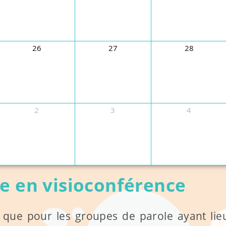
26
27
28
2
3
4
S2
e en visioconférence
 que pour les groupes de parole ayant li