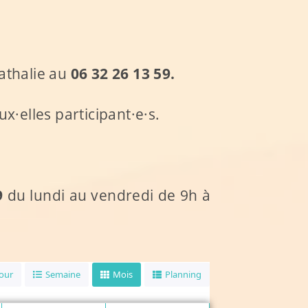
athalie au
06 32 26 13
59.
·elles participant·e·s.
9
du lundi au vendredi de 9h à
Jour
Semaine
Mois
Planning