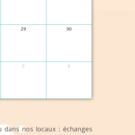
29
30
5
6
eu dans nos locaux : échanges