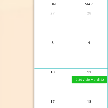
LUN.
MAR.
27
28
3
4
10
11
17:30
Visio Mardi S2
17
18