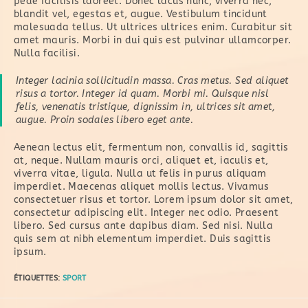
pede facilisis laoreet. Donec lacus nunc, viverra nec,
blandit vel, egestas et, augue. Vestibulum tincidunt
malesuada tellus. Ut ultrices ultrices enim. Curabitur sit
amet mauris. Morbi in dui quis est pulvinar ullamcorper.
Nulla facilisi.
Integer lacinia sollicitudin massa. Cras metus. Sed aliquet
risus a tortor. Integer id quam. Morbi mi. Quisque nisl
felis, venenatis tristique, dignissim in, ultrices sit amet,
augue. Proin sodales libero eget ante.
Aenean lectus elit, fermentum non, convallis id, sagittis
at, neque. Nullam mauris orci, aliquet et, iaculis et,
viverra vitae, ligula. Nulla ut felis in purus aliquam
imperdiet. Maecenas aliquet mollis lectus. Vivamus
consectetuer risus et tortor. Lorem ipsum dolor sit amet,
consectetur adipiscing elit. Integer nec odio. Praesent
libero. Sed cursus ante dapibus diam. Sed nisi. Nulla
quis sem at nibh elementum imperdiet. Duis sagittis
ipsum.
ÉTIQUETTES
:
SPORT