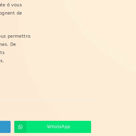
née à vous
pagnent de
vous permettra
ômes. De
ts
s.
WhatsApp